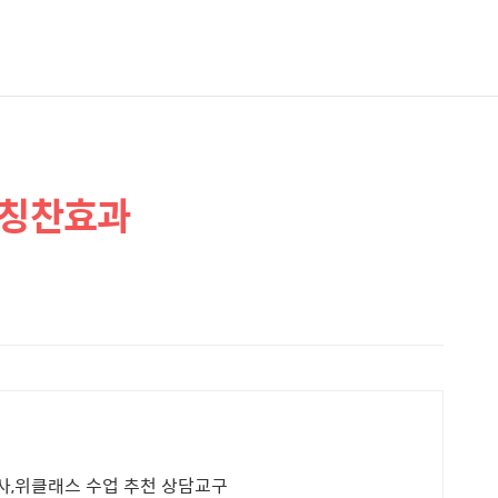
 칭찬효과
사,위클래스 수업 추천 상담교구