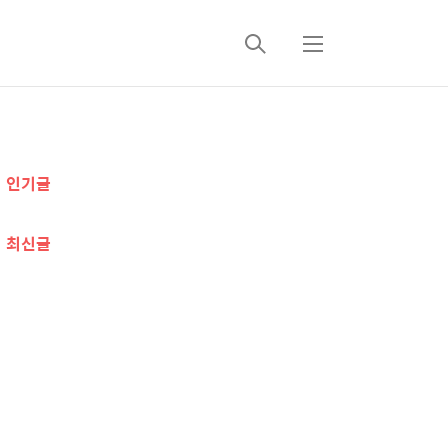
검
메
색
뉴
추
인기글
가
정
최신글
보