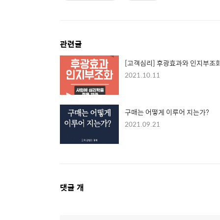
관련글
[고객심리] 후광효과와 인지부조
2021.10.11
구매는 어떻게 이루어 지는가?
2021.09.21
댓
댓글
개
글
영