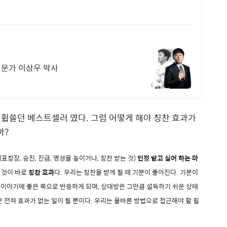
전문가 이상우 박사
 휩쓸던 베스트셀러 였다
.
그럼 어떻게 해야 칭찬 효과가
까
?
(
표창장
,
승진
,
진급
,
명성을 높이거나
,
칭찬 받는 것
)
인정 받고 싶어 하는 마
 것이 바로
칭찬 효과
다
.
우리는 칭찬을 받게 될 때 기분이 좋아진다
.
기분이
 이야기에 좋은 쪽으로 반응하게 되며
,
상대방은 그만큼 설득하기 쉬운 상태
 전혀 효과가 없는 일이 될 뿐이다
.
우리는 올바른 방법으로 접근해야 할 필