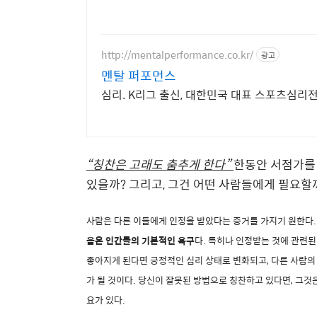
http://mentalperformance.co.kr/
광고
멘탈 퍼포먼스
심리. K리그 출신, 대한민국 대표 스포츠심리
“
칭찬은 고래도 춤추게 한다
”
한동안 서점가를
있을까
?
그리고
,
그건 어떤 사람들에게 필요할
사람은 다른 이들에게 인정을 받았다는 증거를 가지기 원한다
.
음은 인간들의 기본적인 욕구
다
.
특히나 인정받는 것에 관련된
좋아지게 된다면 긍정적인 심리 상태로 변화되고
,
다른 사람의
가 될 것이다
.
당신이 잘못된 방법으로 칭찬하고 있다면
,
그것은
요가 있다
.