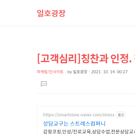
일호광장
[고객심리]칭찬과 인정.
상
본
문
세
제
마케팅/인사이트
by
일호광장
2021. 10. 14. 00:27
컨
본
목
텐
댓
문
글
츠
달
기
https://smartstore.naver.com/stress
광고
상담교구는 스트레스컴퍼니
감정코칭,인성/진로교육,상담수업,전문상담교