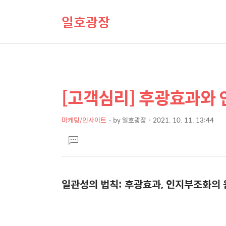
일호광장
[고객심리] 후광효과와
상
본
문
세
제
마케팅/인사이트
by
일호광장
2021. 10. 11. 13:44
컨
본
목
텐
댓
문
글
츠
달
기
일관성의 법칙
:
후광효과
,
인지부조화의 