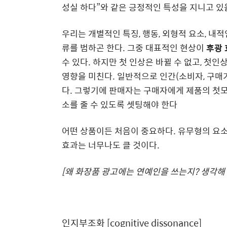
성실 하다
”
와 같은 긍정적인 특성을 지니고 있
우리는 개별적인 특징
,
행동
,
외형적 요소
,
내적
류를 범하곤 한다
.
그중 대표적인 현상이
후광 
수 있다
.
하지만 첫 인상은 바뀔 수 없고
,
첫인상
영향을 미친다
.
일반적으로 인간
(
소비자
,
구매가
다
.
그렇기에 판매자는 구매자에게 제품의 첫모
소를 줄 수 있도록 셋팅해야 한다
어떤 상품이든 처음이 중요하다
.
유무형의 요소
효과는 너무나도 클 것이다
.
[
왜 화장품 광고에는 연예인을 쓰는지
?
생각해 
인지부조화
[cognitive dissonance]