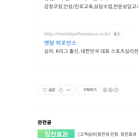
감정코칭,인성/진로교육,상담수업,전문상담교
http://mentalperformance.co.kr/
광고
멘탈 퍼포먼스
심리. K리그 출신, 대한민국 대표 스포츠심리
공감
구독하기
관련글
[고객심리]칭찬과 인정. 칭찬효과