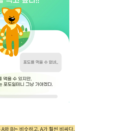
– A와 B는 비슷하고, A가 훨씬 비싸다.