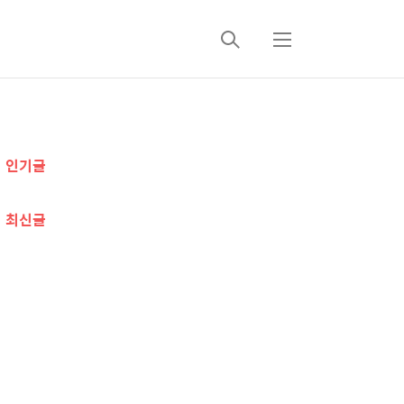
검
메
색
뉴
추
인기글
가
정
최신글
보