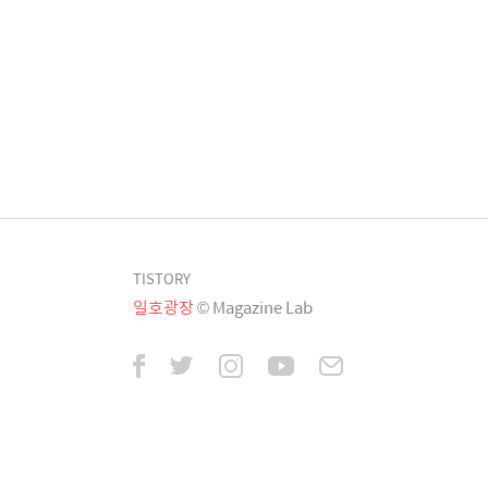
TISTORY
일호광장
© Magazine Lab