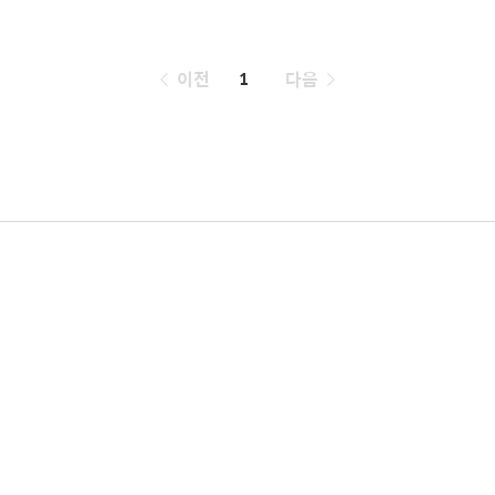
페
이전
1
다음
이
징